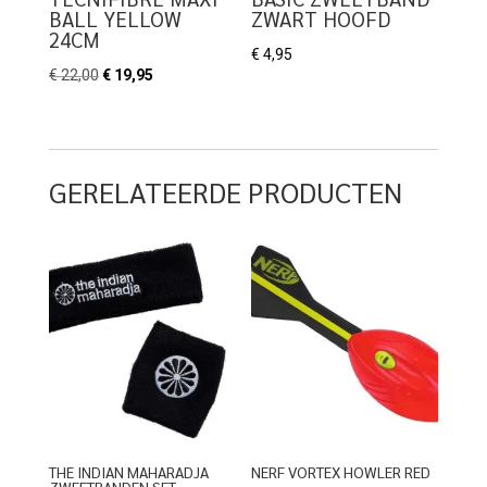
BALL YELLOW
ZWART HOOFD
24CM
€
4,95
Oorspronkelijke
Huidige
€
22,00
€
19,95
prijs
prijs
was:
is:
€ 22,00.
€ 19,95.
GERELATEERDE PRODUCTEN
THE INDIAN MAHARADJA
NERF VORTEX HOWLER RED
ZWEETBANDEN SET