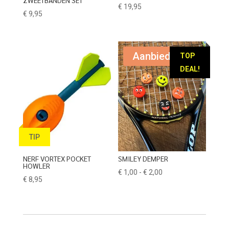
€
19,95
€
9,95
Aanbieding!
TOP
DEAL!
TIP
NERF VORTEX POCKET
SMILEY DEMPER
HOWLER
Prijsklasse:
€
1,00
-
€
2,00
€
8,95
€ 1,00
tot
€ 2,00