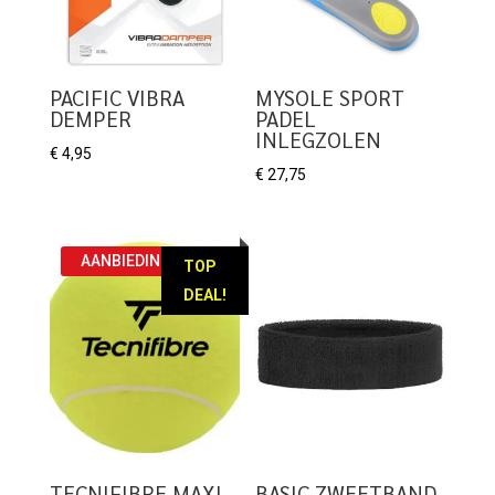
PACIFIC VIBRA
MYSOLE SPORT
DEMPER
PADEL
INLEGZOLEN
€
4,95
€
27,75
AANBIEDING!
TOP
DEAL!
TECNIFIBRE MAXI
BASIC ZWEETBAND