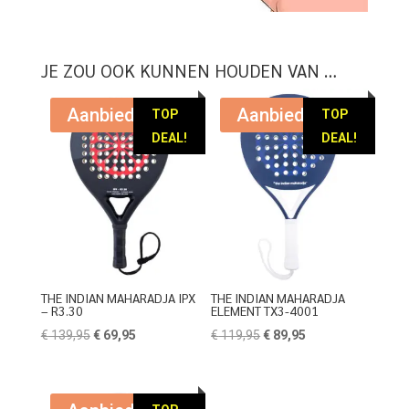
JE ZOU OOK KUNNEN HOUDEN VAN …
Aanbieding!
Aanbieding!
TOP
TOP
DEAL!
DEAL!
THE INDIAN MAHARADJA IPX
THE INDIAN MAHARADJA
– R3.30
ELEMENT TX3-4001
Oorspronkelijke
Huidige
Oorspronkelijke
Huidige
€
139,95
€
69,95
€
119,95
€
89,95
prijs
prijs
prijs
prijs
was:
is:
was:
is:
€ 139,95.
€ 69,95.
€ 119,95.
€ 89,95.