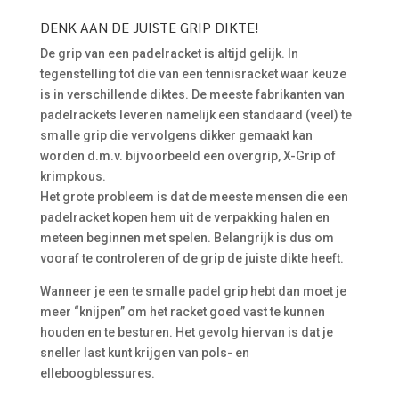
DENK AAN DE JUISTE GRIP DIKTE!
De grip van een padelracket is altijd gelijk. In
tegenstelling tot die van een tennisracket waar keuze
is in verschillende diktes. De meeste fabrikanten van
padelrackets leveren namelijk een standaard (veel) te
smalle grip die vervolgens dikker gemaakt kan
worden d.m.v. bijvoorbeeld een overgrip, X-Grip of
krimpkous.
Het grote probleem is dat de meeste mensen die een
padelracket kopen hem uit de verpakking halen en
meteen beginnen met spelen. Belangrijk is dus om
vooraf te controleren of de grip de juiste dikte heeft.
Wanneer je een te smalle padel grip hebt dan moet je
meer “knijpen” om het racket goed vast te kunnen
houden en te besturen. Het gevolg hiervan is dat je
sneller last kunt krijgen van pols- en
elleboogblessures.