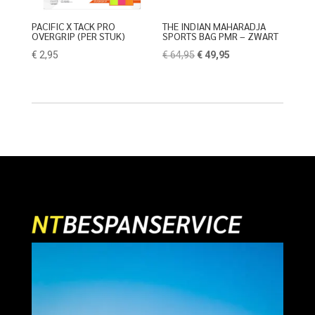
PACIFIC X TACK PRO
THE INDIAN MAHARADJA
OVERGRIP (PER STUK)
SPORTS BAG PMR – ZWART
Oorspronkelijke
Huidige
€
2,95
€
64,95
€
49,95
prijs
prijs
was:
is:
€ 64,95.
€ 49,95.