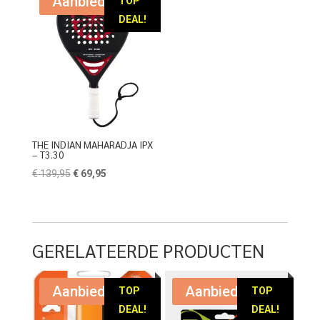
Aanbieding!
TOP
DEAL!
THE INDIAN MAHARADJA IPX
– T3.30
Oorspronkelijke
Huidige
€
139,95
€
69,95
prijs
prijs
was:
is:
€ 139,95.
€ 69,95.
GERELATEERDE PRODUCTEN
Aanbieding!
Aanbieding!
TOP
TOP
DEAL!
DEAL!