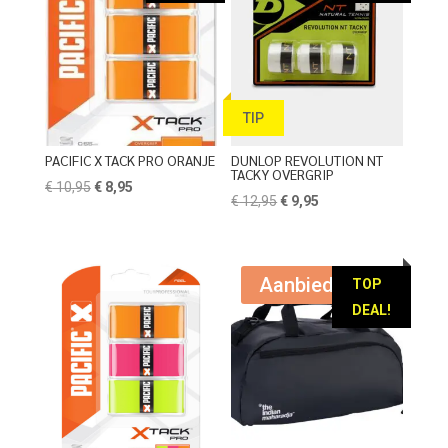
TIP
PACIFIC X TACK PRO ORANJE
DUNLOP REVOLUTION NT
TACKY OVERGRIP
Oorspronkelijke
Huidige
€
10,95
€
8,95
Oorspronkelijke
Huidige
€
12,95
€
9,95
prijs
prijs
prijs
prijs
was:
is:
was:
is:
€ 10,95.
€ 8,95.
€ 12,95.
€ 9,95.
Aanbieding!
TOP
DEAL!