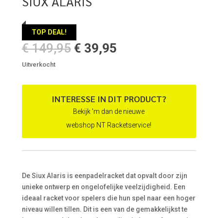
SIUX ALARIS
TOP DEAL!
Oorspronkelijke
Huidige
€
149,95
€
39,95
prijs
prijs
Uitverkocht
was:
is:
€ 149,95.
€ 39,95.
INTERESSE IN DIT PRODUCT?
Bekijk 'm dan de nieuwe
webshop NT Racketservice!
De Siux Alaris is eenpadelracket dat opvalt door zijn
unieke ontwerp en ongelofelijke veelzijdigheid. Een
ideaal racket voor spelers die hun spel naar een hoger
niveau willen tillen. Dit is een van de gemakkelijkst te