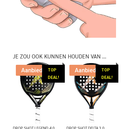
JE ZOU OOK KUNNEN HOUDEN VAN …
Aanbieding!
Aanbieding!
TOP
TOP
DEAL!
DEAL!
DROP SHOT LEGEND 4.0
DROP SHOT DELTA 3.0