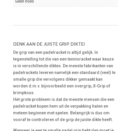
Geen hoes
DENK AAN DE JUISTE GRIP DIKTE!
De grip van een padelracket is altijd gelijk. In
tegenstelling tot die van een tennisracket waar keuze
is in verschillende diktes. De meeste fabrikanten van
padelrackets leveren namelijk een standaard (veel) te
smalle grip die vervolgens dikker gemaakt kan
worden d.m.v. bijvoorbeeld een overgrip, X-Grip of
krimpkous.
Het grote probleem is dat de meeste mensen die een
padelracket kopen hem uit de verpakking halen en
meteen beginnen met spelen. Belangrijk is dus om
vooraf te controleren of de grip de juiste dikte heeft.
Wanneer je een te smalle padel grip hebt dan moet je