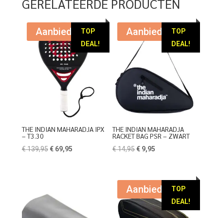
GERELATEERDE PRODUCTEN
Aanbieding!
Aanbieding!
TOP
TOP
DEAL!
DEAL!
THE INDIAN MAHARADJA IPX
THE INDIAN MAHARADJA
– T3.30
RACKET BAG PSR – ZWART
Oorspronkelijke
Huidige
Oorspronkelijke
Huidige
€
139,95
€
69,95
€
14,95
€
9,95
prijs
prijs
prijs
prijs
was:
is:
was:
is:
€ 139,95.
€ 69,95.
€ 14,95.
€ 9,95.
Aanbieding!
TOP
DEAL!