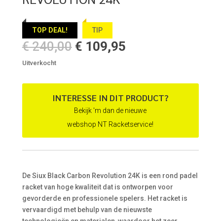
TOP DEAL!
TIP
Oorspronkelijke
Huidige
€
240,00
€
109,95
prijs
prijs
Uitverkocht
was:
is:
€ 240,00.
€ 109,95.
INTERESSE IN DIT PRODUCT?
Bekijk 'm dan de nieuwe
webshop NT Racketservice!
De Siux Black Carbon Revolution 24K is een rond padel
racket van hoge kwaliteit dat is ontworpen voor
gevorderde en professionele spelers. Het racket is
vervaardigd met behulp van de nieuwste