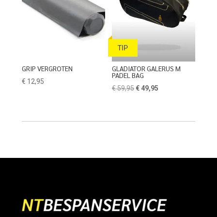
TIP
GRIP VERGROTEN
GLADIATOR GALERUS M
PADEL BAG
€
12,95
Oorspronkelijke
Huidige
€
59,95
€
49,95
prijs
prijs
was:
is:
€ 59,95.
€ 49,95.