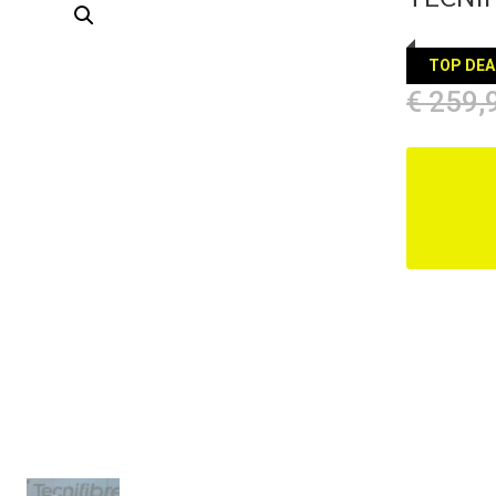
TOP DEA
€
259,