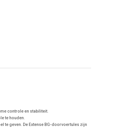
e controle en stabiliteit.
ole te houden.
el te geven. De Extense BG-doorvoertules zijn