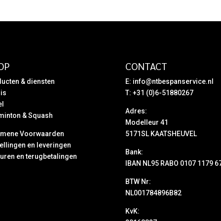
OP
CONTACT
ucten & diensten
E:
info@ntbespanservice.nl
is
T: +31 (0)6-51880267
el
Adres:
minton & Squash
Modelleur 41
emene Voorwaarden
5171SL KAATSHEUVEL
ellingen en leveringen
Bank:
uren en terugbetalingen
IBAN NL95 RABO 0107 1179 6
BTW Nr:
NL001784896B82
KvK: