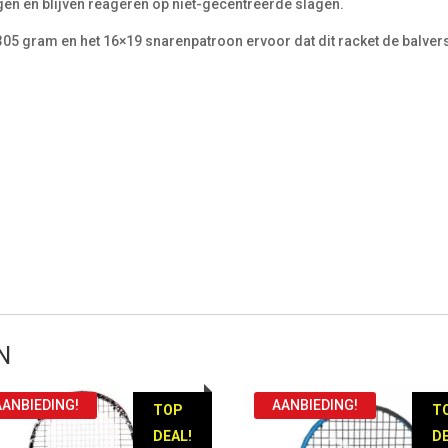
en en blijven reageren op niet-gecentreerde slagen.
305 gram en het 16×19 snarenpatroon ervoor dat dit racket de balver
N
AANBIEDING!
AANBIEDING!
TOP
T
DEAL!
DE