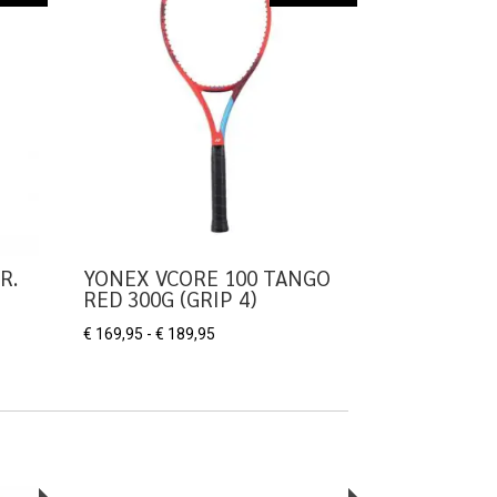
R.
YONEX VCORE 100 TANGO
RED 300G (GRIP 4)
Prijsklasse:
€
169,95
-
€
189,95
€ 169,95
tot
€ 189,95