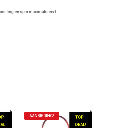
snelling en spin maximaliseert.
AANBIEDING!
OP
TOP
AL!
DEAL!