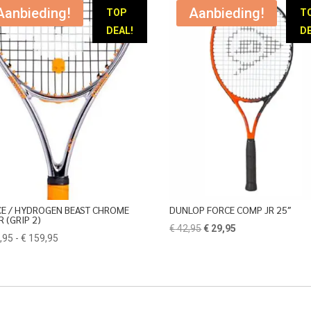
Aanbieding!
Aanbieding!
TOP
T
DEAL!
DE
CE / HYDROGEN BEAST CHROME
DUNLOP FORCE COMP JR 25″
 (GRIP 2)
Oorspronkelijke
Huidige
€
42,95
€
29,95
Prijsklasse:
,95
-
€
159,95
prijs
prijs
€ 139,95
was:
is:
tot
€ 42,95.
€ 29,95.
€ 159,95