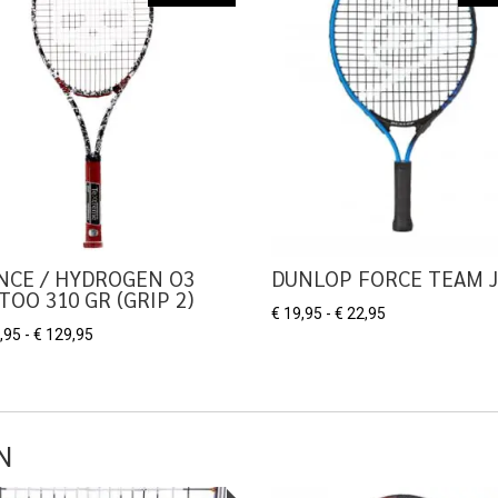
NCE / HYDROGEN O3
DUNLOP FORCE TEAM J
TOO 310 GR (GRIP 2)
Prijsklasse:
€
19,95
-
€
22,95
Prijsklasse:
,95
-
€
129,95
€ 19,95
€ 109,95
tot
tot
€ 22,95
€ 129,95
N