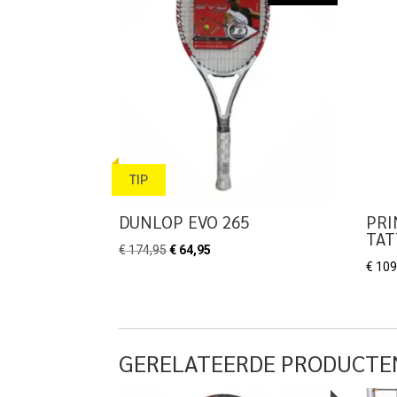
TIP
DUNLOP EVO 265
PRI
TAT
Oorspronkelijke
Huidige
€
174,95
€
64,95
€
109
prijs
prijs
was:
is:
€ 174,95.
€ 64,95.
GERELATEERDE PRODUCTE