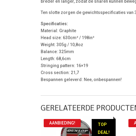
breder en langer, zodat de snaren kunnen beweg
Ten slotte zorgen de gewichtsspecificaties van 
Specificaties:
Material: Graphite
Head size: 630cm² / 198in²
Weight: 305g / 10,8oz
Balance: 325mm
Length: 68,6cm
Stringing pattern: 16×19
Cross section: 21,7
Bespannen geleverd: Nee, onbespannen!
GERELATEERDE PRODUCTE
AANBIEDING!
TOP
DEAL!