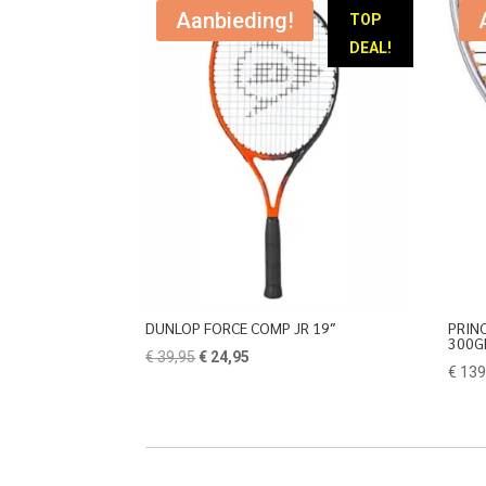
Aanbieding!
TOP
DEAL!
DUNLOP FORCE COMP JR 19″
PRIN
300GR
Oorspronkelijke
Huidige
€
39,95
€
24,95
€
139
prijs
prijs
was:
is:
€ 39,95.
€ 24,95.