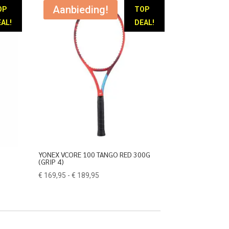
Aanbieding!
OP
TOP
AL!
DEAL!
YONEX VCORE 100 TANGO RED 300G
(GRIP 4)
Prijsklasse:
€
169,95
-
€
189,95
€ 169,95
tot
€ 189,95