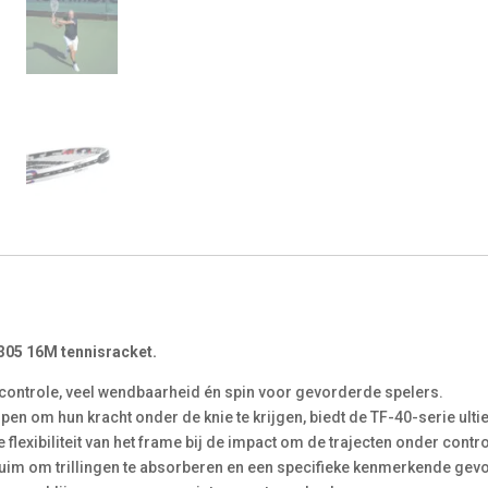
305 16M tennisracket.
controle, veel wendbaarheid én spin voor gevorderde spelers.
n om hun kracht onder de knie te krijgen, biedt de TF-40-serie ultiem
lexibiliteit van het frame bij de impact om de trajecten onder contr
huim om trillingen te absorberen en een specifieke kenmerkende gevo