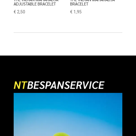
ADJUSTABLE BRACELET
BRACELET
€
2,50
€
1,95