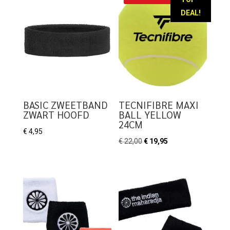
DEAL!
BASIC ZWEETBAND
TECNIFIBRE MAXI
ZWART HOOFD
BALL YELLOW
24CM
€
4,95
Oorspronkelijke
Huidige
€
22,00
€
19,95
prijs
prijs
was:
is:
€ 22,00.
€ 19,95.