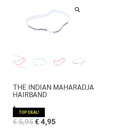
THE INDIAN MAHARADJA
HAIRBAND
TOP DEAL!
Oorspronkelijke
Huidige
€
5,95
€
4,95
prijs
prijs