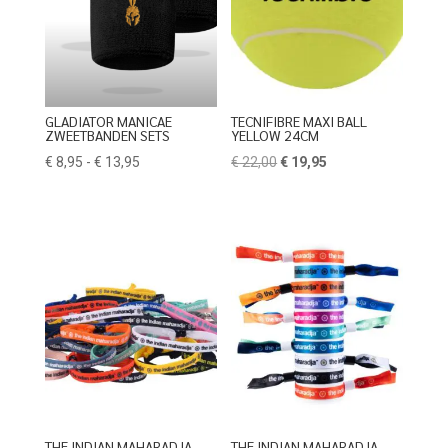
GLADIATOR MANICAE
TECNIFIBRE MAXI BALL
ZWEETBANDEN SETS
YELLOW 24CM
Prijsklasse:
Oorspronkelijke
Huidige
€
8,95
-
€
13,95
€
22,00
€
19,95
€ 8,95
prijs
prijs
tot
was:
is:
€ 13,95
€ 22,00.
€ 19,95.
THE INDIAN MAHARADJA
THE INDIAN MAHARADJA