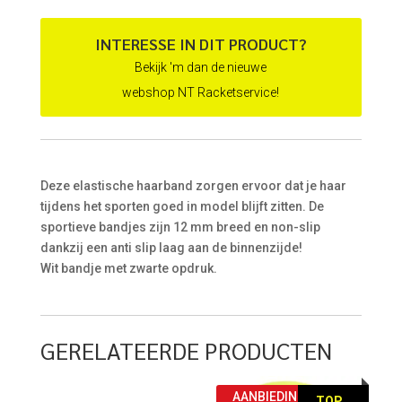
was:
is:
€ 5,95.
€ 4,95.
INTERESSE IN DIT PRODUCT?
Bekijk 'm dan de nieuwe
webshop NT Racketservice!
Deze elastische haarband zorgen ervoor dat je haar
tijdens het sporten goed in model blijft zitten. De
sportieve bandjes zijn 12 mm breed en non-slip
dankzij een anti slip laag aan de binnenzijde!
Wit bandje met zwarte opdruk.
GERELATEERDE PRODUCTEN
AANBIEDING!
TOP