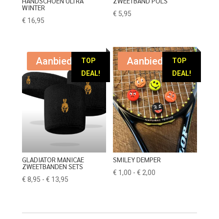
HANDSCHOEN ULTRA
ZWEETBAND POLS
WINTER
€
5,95
€
16,95
Aanbieding!
Aanbieding!
TOP
TOP
DEAL!
DEAL!
GLADIATOR MANICAE
SMILEY DEMPER
ZWEETBANDEN SETS
Prijsklasse:
€
1,00
-
€
2,00
Prijsklasse:
€
8,95
-
€
13,95
€ 1,00
€ 8,95
tot
tot
€ 2,00
€ 13,95