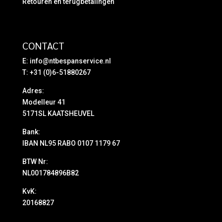
Retouren en terugbetalingen
CONTACT
E:
info@ntbespanservice.nl
T: +31 (0)6-51880267
Adres:
Modelleur 41
5171SL KAATSHEUVEL
Bank:
IBAN NL95 RABO 0107 1179 67
BTW Nr:
NL001784896B82
KvK:
20168827