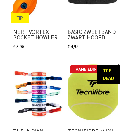
TIP
NERF VORTEX
BASIC ZWEETBAND
POCKET HOWLER
ZWART HOOFD
€
8,95
€
4,95
AANBIEDING!
TOP
DEAL!
THE INDIAN
TECNIFIBRE MAXI