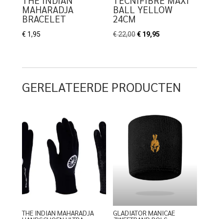
MAHARADJA
BALL YELLOW
BRACELET
24CM
Oorspronkelijke
Huidige
€
1,95
€
22,00
€
19,95
prijs
prijs
was:
is:
€ 22,00.
€ 19,95.
GERELATEERDE PRODUCTEN
THE INDIAN MAHARADJA
GLADIATOR MANICAE