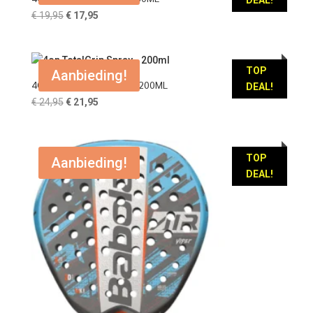
DEAL!
Oorspronkelijke
Huidige
€
19,95
€
17,95
prijs
prijs
was:
is:
€ 19,95.
€ 17,95.
TOP
Aanbieding!
4ON TOTALGRIP SPRAY – 200ML
DEAL!
Oorspronkelijke
Huidige
€
24,95
€
21,95
prijs
prijs
was:
is:
€ 24,95.
€ 21,95.
TOP
Aanbieding!
DEAL!