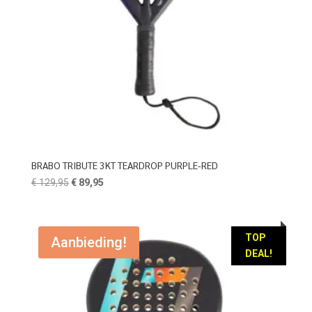
BRABO TRIBUTE 3KT TEARDROP PURPLE-RED
Oorspronkelijke
Huidige
€
129,95
€
89,95
prijs
prijs
was:
is:
€ 129,95.
€ 89,95.
TOP
Aanbieding!
DEAL!