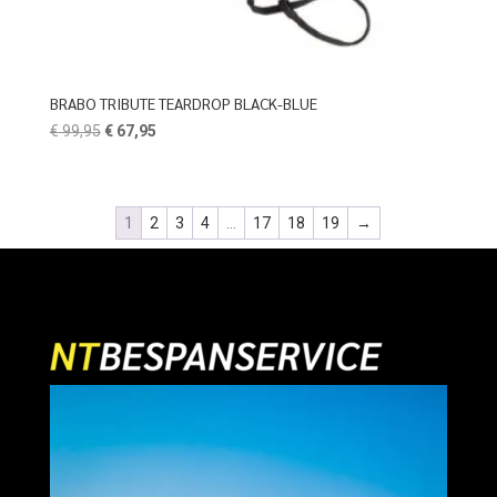
BRABO TRIBUTE TEARDROP BLACK-BLUE
Oorspronkelijke
Huidige
€
99,95
€
67,95
prijs
prijs
was:
is:
€ 99,95.
€ 67,95.
1
2
3
4
…
17
18
19
→