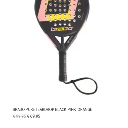
BRABO PURE TEARDROP BLACK-PINK-ORANGE
Oorspronkelijke
Huidige
€
99,95
€
69,95
prijs
prijs