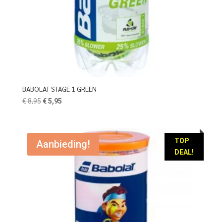
BABOLAT STAGE 1 GREEN
Oorspronkelijke
Huidige
€
8,95
€
5,95
prijs
prijs
was:
is:
€ 8,95.
€ 5,95.
TOP
Aanbieding!
DEAL!