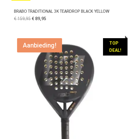
BRABO TRADITIONAL 3K TEARDROP BLACK YELLOW
Oorspronkelijke
Huidige
€
159,95
€
89,95
prijs
prijs
was:
is:
€ 159,95.
€ 89,95.
TOP
Aanbieding!
DEAL!