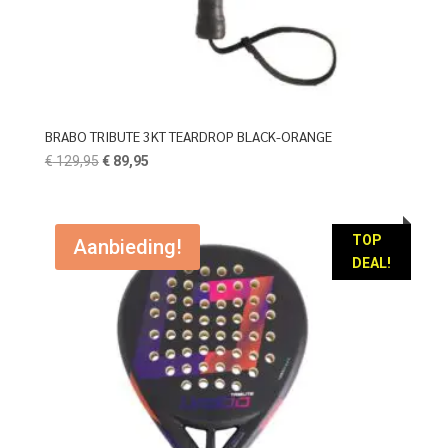
BRABO TRIBUTE 3KT TEARDROP BLACK-ORANGE
Oorspronkelijke
Huidige
€
129,95
€
89,95
prijs
prijs
was:
is:
€ 129,95.
€ 89,95.
TOP
Aanbieding!
DEAL!