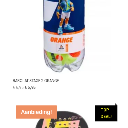
BABOLAT STAGE 2 ORANGE
Oorspronkelijke
Huidige
€
6,95
€
5,95
prijs
prijs
was:
is:
€ 6,95.
€ 5,95.
TOP
Aanbieding!
DEAL!