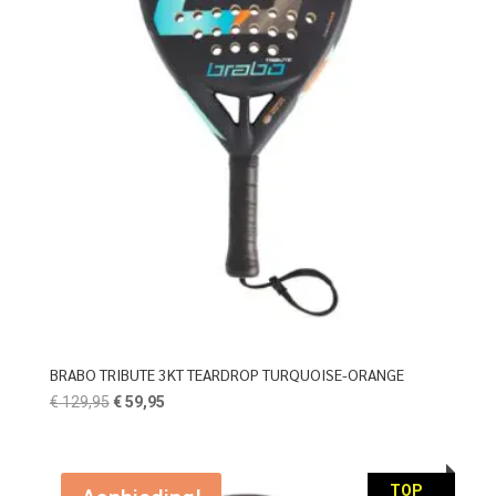
BRABO TRIBUTE 3KT TEARDROP TURQUOISE-ORANGE
Oorspronkelijke
Huidige
€
129,95
€
59,95
prijs
prijs
was:
is:
€ 129,95.
€ 59,95.
TOP