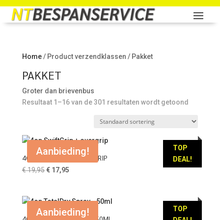
Home
/ Product verzendklassen / Pakket
PAKKET
Groter dan brievenbus
Resultaat 1–16 van de 301 resultaten wordt getoond
TOP
Aanbieding!
4ON SWIFTGRIP + OVERGRIP
DEAL!
Oorspronkelijke
Huidige
€
19,95
€
17,95
prijs
prijs
was:
is:
€ 19,95.
€ 17,95.
TOP
Aanbieding!
4ON TOTALDRY SPRAY – 50ML