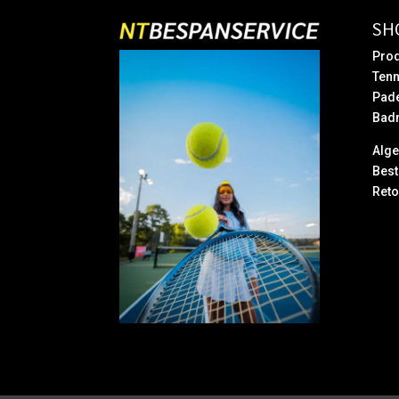
SH
Prod
Tenn
Pad
Bad
Alg
Best
Reto