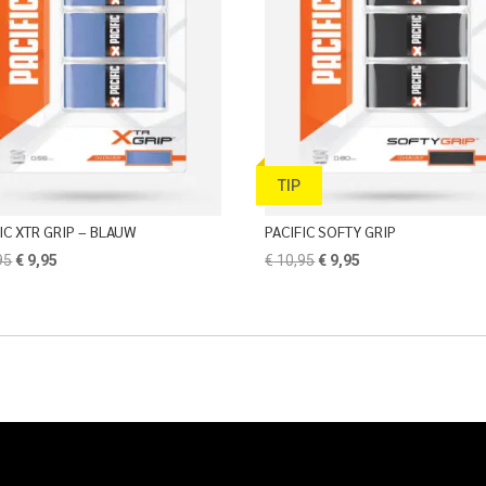
TIP
IC XTR GRIP – BLAUW
PACIFIC SOFTY GRIP
Oorspronkelijke
Huidige
Oorspronkelijke
Huidige
95
€
9,95
€
10,95
€
9,95
prijs
prijs
prijs
prijs
was:
is:
was:
is:
€ 10,95.
€ 9,95.
€ 10,95.
€ 9,95.