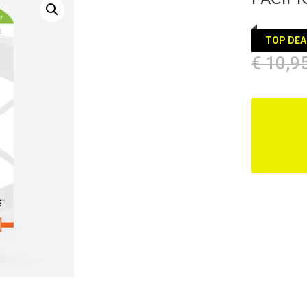
TOP DEA
€
10,9