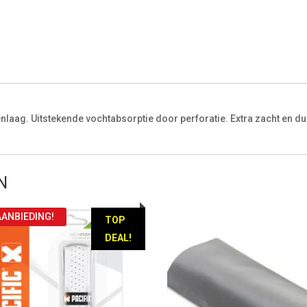
enlaag. Uitstekende vochtabsorptie door perforatie. Extra zacht en 
N
AANBIEDING!
TOP
DEAL!