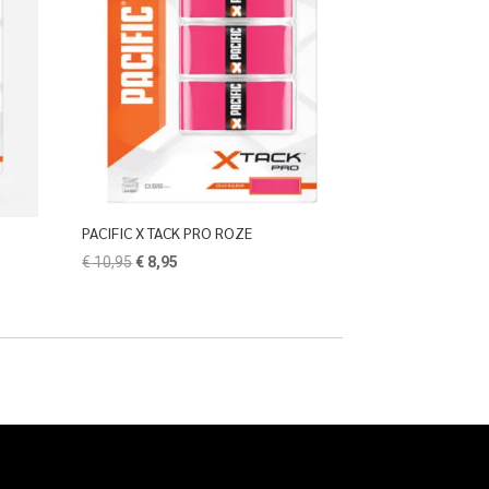
PACIFIC X TACK PRO ROZE
Oorspronkelijke
Huidige
€
10,95
€
8,95
prijs
prijs
was:
is:
€ 10,95.
€ 8,95.