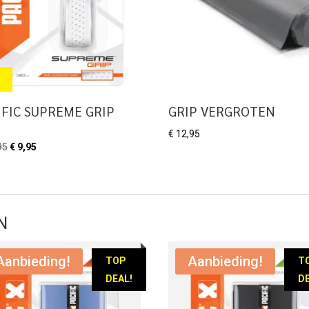
IFIC SUPREME GRIP
GRIP VERGROTEN
€
12,95
Oorspronkelijke
Huidige
95
€
9,95
prijs
prijs
was:
is:
€ 10,95.
€ 9,95.
N
Aanbieding!
Aanbieding!
TOP
T
DEAL!
DE