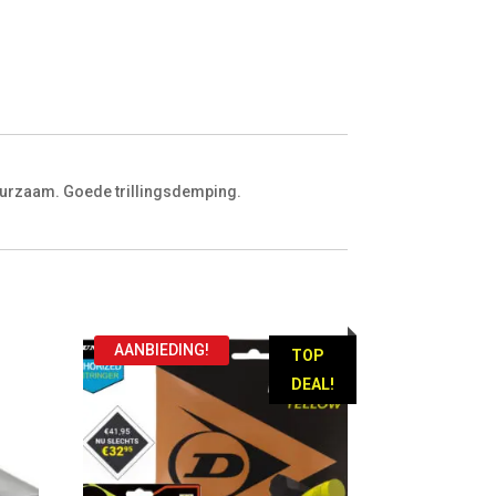
duurzaam. Goede trillingsdemping.
AANBIEDING!
TOP
DEAL!