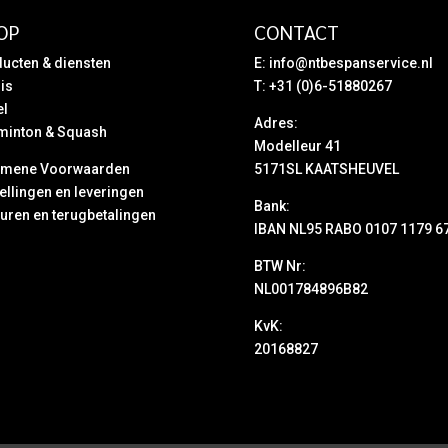
OP
CONTACT
ucten & diensten
E:
info@ntbespanservice.nl
is
T: +31 (0)6-51880267
el
Adres:
minton & Squash
Modelleur 41
emene Voorwaarden
5171SL KAATSHEUVEL
ellingen en leveringen
Bank:
uren en terugbetalingen
IBAN NL95 RABO 0107 1179 6
BTW Nr:
NL001784896B82
KvK:
20168827