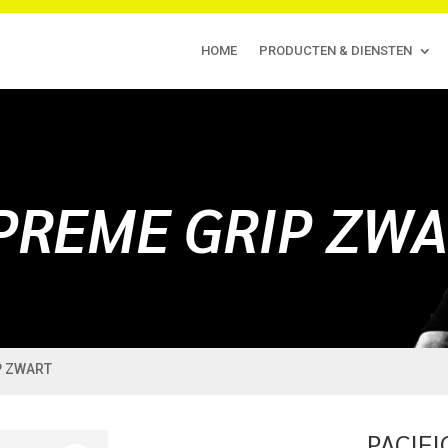
HOME
PRODUCTEN & DIENSTEN
UPREME GRIP ZW
P ZWART
PACIF