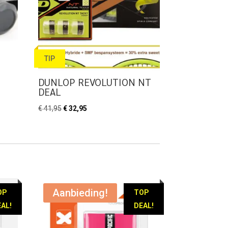
TIP
DUNLOP REVOLUTION NT
DEAL
Oorspronkelijke
Huidige
€
41,95
€
32,95
prijs
prijs
was:
is:
€ 41,95.
€ 32,95.
Aanbieding!
OP
TOP
AL!
DEAL!