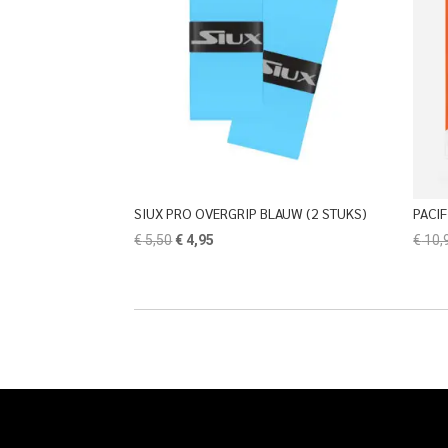
SIUX PRO OVERGRIP BLAUW (2 STUKS)
PACIF
Oorspronkelijke
Huidige
€
5,50
€
4,95
€
10,
prijs
prijs
was:
is:
€ 5,50.
€ 4,95.