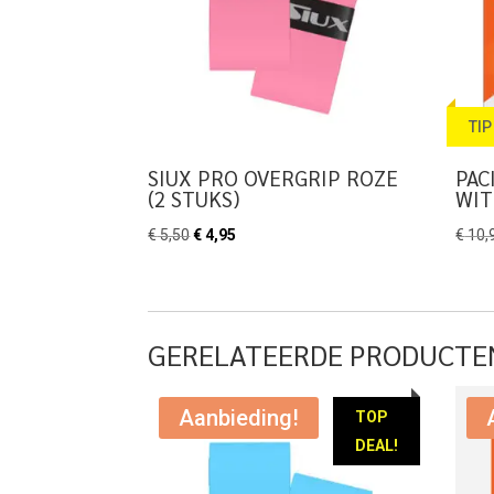
TIP
SIUX PRO OVERGRIP ROZE
PAC
(2 STUKS)
WIT
Oorspronkelijke
Huidige
€
5,50
€
4,95
€
10,
prijs
prijs
was:
is:
€ 5,50.
€ 4,95.
GERELATEERDE PRODUCTE
Aanbieding!
TOP
DEAL!